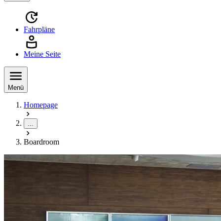
Fahrpläne
Meine Seite
Menü
Homepage
...
Boardroom