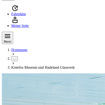
Fahrpläne
Meine Seite
Menü
Homepage
...
Kistefos Museum und Hadeland Glassverk